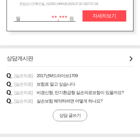
준법감시인확인필_제2026-14864호(2026.07.20~2027.07.19)
자세히보기
**,***
월
원
상담게시판
[실손의료]
2017년M드라이브1709
[실손의료]
보험료 알고 싶습니다
[실손의료]
비갱신형, 만기환급형 실손의료보험이 있을까요?
[실손의료]
실손보험 해약하려면 어떻게 하나요?
상담 글쓰기