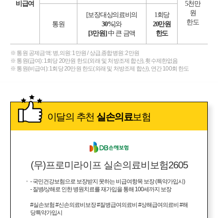
비급여
5천만
원
[보장대상의료비의
1회당
한도
통원
30%
]와
20만원
[3만원]
中 큰 금액
한도
※ 통원 공제금액: 병,의원: 1만원 / 상급,종합병원: 2만원
※ 통원(급여): 1회당 20만원 한도(외래 및 처방조제 합산), 횟수제한없음
※ 통원(비급여): 1회당 20만원 한도(외래 및 처방조제 합산), 연간 100회 한도
이달의 추천
실손의료
보험
(무)프로미라이프 실손의료비보험2605
- 국민건강보험으로 보장받지 못하는 비급여항목 보장 (특약가입시)
- 질병/상해로 인한 병원치료를 재가입을 통해 100세까지 보장
#실손보험 #신손의료비보장 #질병급여의료비 #상해급여의료비 #해
당특약가입시