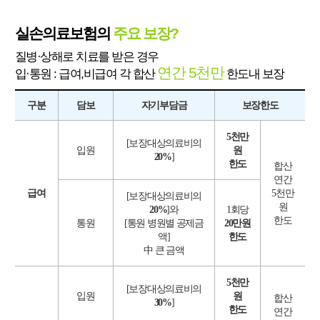
실손의료보험의
주요 보장?
질병·상해로 치료를 받은 경우
연간 5천만
입·통원 : 급여,비급여 각 합산
한도내 보장
구분
담보
자기부담금
보장한도
5천만
[보장대상의료비의
입원
원
20%
]
한도
합산
연간
급여
5천만
[보장대상의료비의
원
20%
]와
1회당
한도
통원
[통원 병원별 공제금
20만원
액]
한도
中 큰 금액
5천만
[보장대상의료비의
입원
원
합산
30%
]
한도
연간