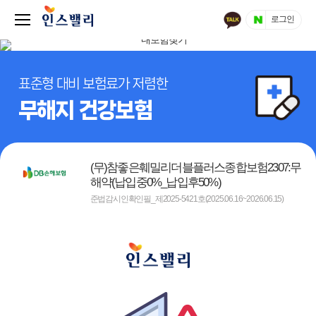
로그인
표준형 대비 보험료가 저렴한
무해지 건강보험
(무)참좋은훼밀리더블플러스종합보험2307:무
해약(납입중0%_납입후50%)
준법감시인확인필_제2025-5421호(2025.06.16~2026.06.15)